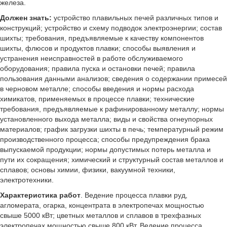
железа.
Должен знать:
устройство плавильных печей различных типов и
конструкций; устройство и схему подводок электроэнергии; состав
шихты; требования, предъявляемые к качеству компонентов
шихты, флюсов и продуктов плавки; способы выявления и
устранения неисправностей в работе обслуживаемого
оборудования; правила пуска и остановки печей; правила
пользования данными анализов; сведения о содержании примесей
в черновом металле; способы введения и нормы расхода
химикатов, применяемых в процессе плавки; технические
требования, предъявляемые к рафинированному металлу; нормы
установленного выхода металла; виды и свойства огнеупорных
материалов; график загрузки шихты в печь; температурный режим
производственного процесса; способы предупреждения брака
выпускаемой продукции; нормы допустимых потерь металла и
пути их сокращения; химический и структурный состав металлов и
сплавов; основы химии, физики, вакуумной техники,
электротехники.
Характеристика работ
. Ведение процесса плавки руд,
агломерата, огарка, концентрата в электропечах мощностью
свыше 5000 кВт; цветных металлов и сплавов в трехфазных
электропечах мощностью свыше 800 кВт. Ведение процесса