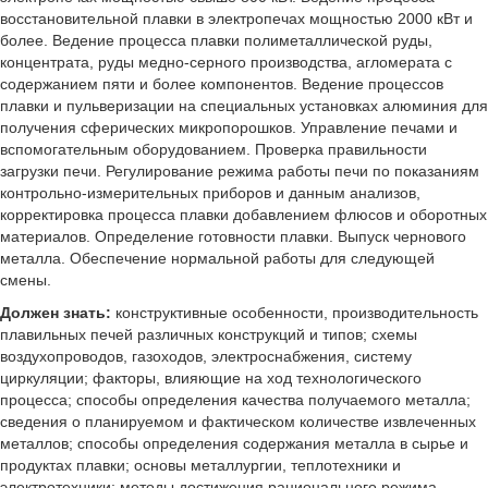
восстановительной плавки в электропечах мощностью 2000 кВт и
более. Ведение процесса плавки полиметаллической руды,
концентрата, руды медно-серного производства, агломерата с
содержанием пяти и более компонентов. Ведение процессов
плавки и пульверизации на специальных установках алюминия для
получения сферических микропорошков. Управление печами и
вспомогательным оборудованием. Проверка правильности
загрузки печи. Регулирование режима работы печи по показаниям
контрольно-измерительных приборов и данным анализов,
корректировка процесса плавки добавлением флюсов и оборотных
материалов. Определение готовности плавки. Выпуск чернового
металла. Обеспечение нормальной работы для следующей
смены.
Должен знать:
конструктивные особенности, производительность
плавильных печей различных конструкций и типов; схемы
воздухопроводов, газоходов, электроснабжения, систему
циркуляции; факторы, влияющие на ход технологического
процесса; способы определения качества получаемого металла;
сведения о планируемом и фактическом количестве извлеченных
металлов; способы определения содержания металла в сырье и
продуктах плавки; основы металлургии, теплотехники и
электротехники; методы достижения рационального режима