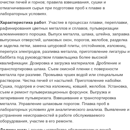
очистки печей и горнов; правила взвешивания, сушки и
отмагничивания сырья при подготовке проб к плавке в
лабораторных условиях.
Характеристика работ
. Участие в процессах плавки, переплавки,
рафинирования цветных металлов и сплавов, пульверизации
алюминиевого порошка. Выпуск металла, шлака, штейна, заправка
выпускных отверстий, шлаковых окон, порогов, желобов, разделка
и заделка летки, замена шпуровой плиты, отстойников, изложниц,
перепуск электродов, разливка металла, приготовление лигатуры и
баббита под руководством плавильщика более высокой
квалификации. Дозировка и загрузка материалов. Дробление и
транспортировка шлака. Съем окисной пленки с поверхности
металла при разливе. Промывка чушек водой или специальным
раствором. Чистка печей от настылей. Приготовление набойки.
Сушка, подогрев и очистка изложниц, ковшей, желобов. Установка,
съем и ремонт пульверизационных форсунок. Выгрузка и
затаривание пульверизата. Взвешивание и транспортировка
металла. Управление шлаковым порогом. Плавка проб в
лабораторных условиях для аналитического анализа. Выявление и
устранение неисправностей в работе обслуживаемого
оборудования, участие в его ремонте.
Должен знать:
основы устройства обслуживаемых печей,