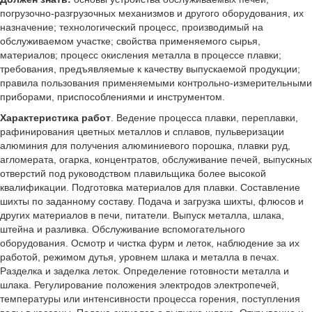
погрузочно-разгрузочных механизмов и другого оборудования, их
назначение; технологический процесс, производимый на
обслуживаемом участке; свойства применяемого сырья,
материалов; процесс окисления металла в процессе плавки;
требования, предъявляемые к качеству выпускаемой продукции;
правила пользования применяемыми контрольно-измерительными
приборами, приспособлениями и инструментом.
Характеристика работ
. Ведение процесса плавки, переплавки,
рафинирования цветных металлов и сплавов, пульверизации
алюминия для получения алюминиевого порошка, плавки руд,
агломерата, огарка, концентратов, обслуживание печей, выпускных
отверстий под руководством плавильщика более высокой
квалификации. Подготовка материалов для плавки. Составление
шихты по заданному составу. Подача и загрузка шихты, флюсов и
других материалов в печи, питатели. Выпуск металла, шлака,
штейна и разливка. Обслуживание вспомогательного
оборудования. Осмотр и чистка фурм и леток, наблюдение за их
работой, режимом дутья, уровнем шлака и металла в печах.
Разделка и заделка леток. Определение готовности металла и
шлака. Регулирование положения электродов электропечей,
температуры или интенсивности процесса горения, поступления