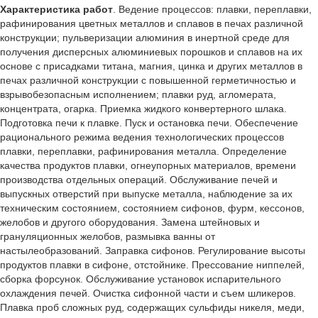
Характеристика работ
. Ведение процессов: плавки, переплавки,
рафинирования цветных металлов и сплавов в печах различной
конструкции; пульверизации алюминия в инертной среде для
получения дисперсных алюминиевых порошков и сплавов на их
основе с присадками титана, магния, цинка и других металлов в
печах различной конструкции с повышенной герметичностью и
взрывобезопасным исполнением; плавки руд, агломерата,
концентрата, огарка. Приемка жидкого конвертерного шлака.
Подготовка печи к плавке. Пуск и остановка печи. Обеспечение
рационального режима ведения технологических процессов
плавки, переплавки, рафинирования металла. Определение
качества продуктов плавки, огнеупорных материалов, времени
производства отдельных операций. Обслуживание печей и
выпускных отверстий при выпуске металла, наблюдение за их
техническим состоянием, состоянием сифонов, фурм, кессонов,
желобов и другого оборудования. Замена штейновых и
грануляционных желобов, размывка ванны от
настылеобразований. Заправка сифонов. Регулирование высоты
продуктов плавки в сифоне, отстойнике. Прессование ниппелей,
сборка форсунок. Обслуживание установок испарительного
охлаждения печей. Очистка сифонной части и съем шликеров.
Плавка проб сложных руд, содержащих сульфиды никеля, меди,