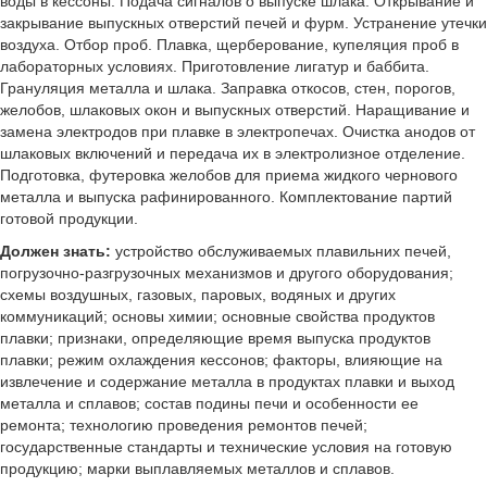
воды в кессоны. Подача сигналов о выпуске шлака. Открывание и
закрывание выпускных отверстий печей и фурм. Устранение утечки
воздуха. Отбор проб. Плавка, щерберование, купеляция проб в
лабораторных условиях. Приготовление лигатур и баббита.
Грануляция металла и шлака. Заправка откосов, стен, порогов,
желобов, шлаковых окон и выпускных отверстий. Наращивание и
замена электродов при плавке в электропечах. Очистка анодов от
шлаковых включений и передача их в электролизное отделение.
Подготовка, футеровка желобов для приема жидкого чернового
металла и выпуска рафинированного. Комплектование партий
готовой продукции.
Должен знать:
устройство обслуживаемых плавильних печей,
погрузочно-разгрузочных механизмов и другого оборудования;
схемы воздушных, газовых, паровых, водяных и других
коммуникаций; основы химии; основные свойства продуктов
плавки; признаки, определяющие время выпуска продуктов
плавки; режим охлаждения кессонов; факторы, влияющие на
извлечение и содержание металла в продуктах плавки и выход
металла и сплавов; состав подины печи и особенности ее
ремонта; технологию проведения ремонтов печей;
государственные стандарты и технические условия на готовую
продукцию; марки выплавляемых металлов и сплавов.