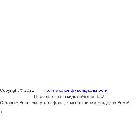
Удостоверение по рабочим специальностям
Р/счет: 40702810723320001066
К/счет: 30101810600000000774
ФИЛИАЛ «НОВОСИБИРСКИЙ» АО «АЛЬФА-БАНК»
ОГРН: 1075543001632
ИНН: 5506200229
Адрес:
г. Саратов, ул. имени А.М. Горького, 43
8 (800) 444-82-85
Email: info@dpo-anta.ru
Copyright © 2021
Политика конфиденциальности
Персональная скидка 5% для Вас!
Оставьте Ваш номер телефона, и мы закрепим скидку за Вами!
+