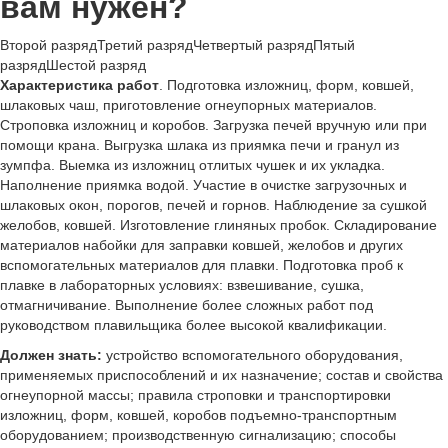
вам нужен?
Второй разряд
Третий разряд
Четвертый разряд
Пятый
разряд
Шестой разряд
Характеристика работ
. Подготовка изложниц, форм, ковшей,
шлаковых чаш, приготовление огнеупорных материалов.
Строповка изложниц и коробов. Загрузка печей вручную или при
помощи крана. Выгрузка шлака из приямка печи и гранул из
зумпфа. Выемка из изложниц отлитых чушек и их укладка.
Наполнение приямка водой. Участие в очистке загрузочных и
шлаковых окон, порогов, печей и горнов. Наблюдение за сушкой
желобов, ковшей. Изготовление глиняных пробок. Складирование
материалов набойки для заправки ковшей, желобов и других
вспомогательных материалов для плавки. Подготовка проб к
плавке в лабораторных условиях: взвешивание, сушка,
отмагничивание. Выполнение более сложных работ под
руководством плавильщика более высокой квалификации.
Должен знать:
устройство вспомогательного оборудования,
применяемых приспособлений и их назначение; состав и свойства
огнеупорной массы; правила строповки и транспортировки
изложниц, форм, ковшей, коробов подъемно-транспортным
оборудованием; производственную сигнализацию; способы