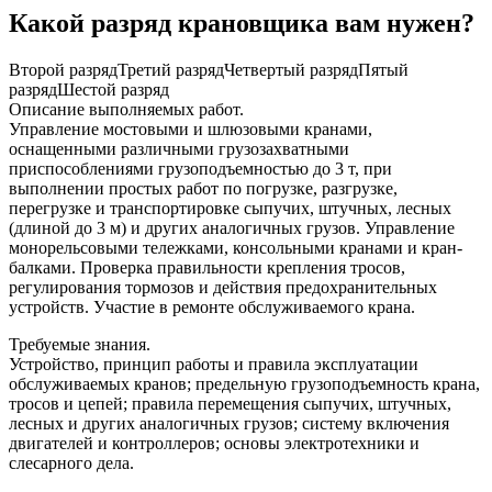
Какой разряд крановщика вам нужен?
Второй разряд
Третий разряд
Четвертый разряд
Пятый
разряд
Шестой разряд
Описание выполняемых работ.
Управление мостовыми и шлюзовыми кранами,
оснащенными различными грузозахватными
приспособлениями грузоподъемностью до 3 т, при
выполнении простых работ по погрузке, разгрузке,
перегрузке и транспортировке сыпучих, штучных, лесных
(длиной до 3 м) и других аналогичных грузов. Управление
монорельсовыми тележками, консольными кранами и кран-
балками. Проверка правильности крепления тросов,
регулирования тормозов и действия предохранительных
устройств. Участие в ремонте обслуживаемого крана.
Требуемые знания.
Устройство, принцип работы и правила эксплуатации
обслуживаемых кранов; предельную грузоподъемность крана,
тросов и цепей; правила перемещения сыпучих, штучных,
лесных и других аналогичных грузов; систему включения
двигателей и контроллеров; основы электротехники и
слесарного дела.